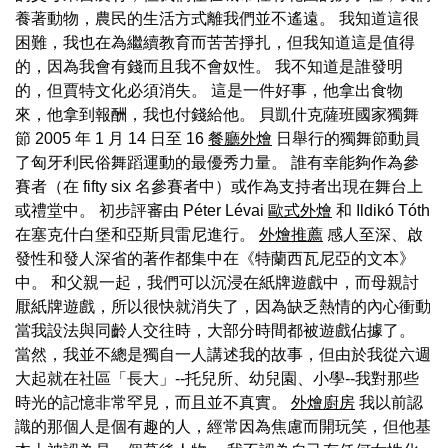
養著動物，農民的生活方式離我們並不遙遠。 我知道這很
困難，我也在為繼續教育而苦苦掙扎，但我知道這是值得
的，因為我會有錢而且我不會奴性。 我不知道是誰發明
的，但賈特文化必須消失。 這是一件好事，他拿出食物
來，他拿到報酬，我也付錢給他。 貝凱什克薩班國家獨舞
節 2005 年 1 月 14 日至 16
餐廳外燴
日舉行的獨舞節動員
了匈牙利民俗舞蹈運動的最優秀力量。 誰有幸能夠作為參
賽者（在 fifty six 名參賽者中）或作為支持者出現在舞台上
或禮堂中。 初步評審由 Péter Lévai
歐式外燴
和 Ildikó Tóth
在塞克什白堡和亞斯貝雷尼進行。
外燴推薦
感人至深、啟
發性和發人深省的著作都集中在《特蘭西瓦尼亞的文本》
中。 和父親一起，我們可以沉浸在紙牌遊戲中，而母親討
厭紙牌遊戲，所以很快就消失了，因為缺乏熱情的內心衝動
當我設法與同齡人交往時，大部分時間都被遊戲佔據了。
當然，我並不總是獨自一人講述我的故事，但由於我從六週
大起就在社區「長大」--托兒所、幼兒園、小學--我對那些
時光的記憶非常罕見，而且並不真實。
外燴廚房
我以前認
識的那個人是個有趣的人，經常因為焦慮而開玩笑，但他基