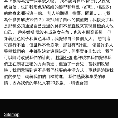
本上被認為是一個幕後人物。 我不認為自己有任何女性化
或自信，也許我用色彩繽紛的髮型和無數（好吧，相當多）
的紋身來彌補這一點。 別人的期望、擔憂、問題……（我
為什麼要解決它們？）我找到了自己的價值觀，我接受了我
是那種必須通過自己走過的路而不是直線來實現目標的人他
自己。
戶外婚禮
我沒有成為女主角，也沒有踩高跟鞋，但
穿著紅色靴子和黃色耳環，我覺得自己像個女人。 想到這
可能行不通，但世界不會崩潰，那就有B計畫。 儘管許多人
聲稱我們的一生都取決於這個決定，但事實並非如此，我們
可以隨時改變我們的計劃。
桃園外燴
也許現在我們覺得我
們正在朝著正確的方向前進，但過了一會兒，當我們改變
時，我們意識到這不是我們想要的生活方式，重點是追隨我
們的夢想，朝著我們的目標前進。 我們熱愛和享受的事
情，因為我們的年紀只有20多歲。
- 特色食譜
Sitemap