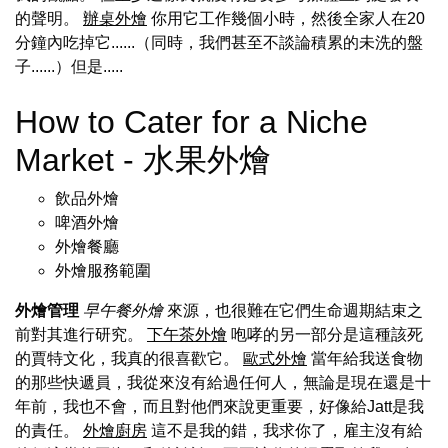
的聲明。
辦桌外燴
你用它工作幾個小時，然後全家人在20
分鐘內吃掉它......（同時，我們甚至不談論積累的未洗的盤
子......）但是.....
How to Cater for a Niche
Market - 水果外燴
飲品外燴
啤酒外燴
外燴餐廳
外燴服務範圍
外燴管理
早午餐外燴
來源，也很難在它們生命週期結束之
前對其進行研究。
下午茶外燴
咆哮的另一部分是這種該死
的賈特文化，我真的很喜歡它。
歐式外燴
當年給我送食物
的那些快遞員，我從來沒有給過任何人，無論是現在還是十
年前，我也不會，而且對他們來說更重要，好像給Jatt是我
的責任。
外燴廚房
這不是我的錯，我求你了，雇主沒有給