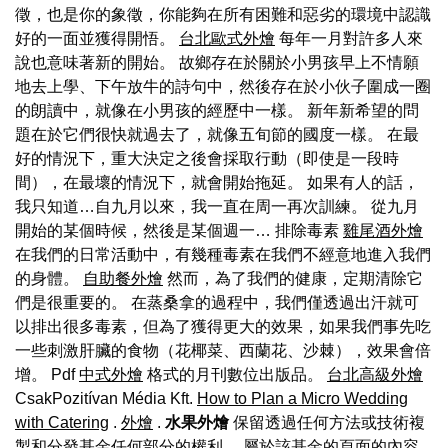
徵，也是你的象徵，你能夠在所有困難和惡劣的環境中認識
好的一面並獲得開悟。
台北歐式外燴
每年一月對許多人來
說也意味著新的開始。 故鄉存在於關於小男孩早上不情願
地去上學、下午放牛的詩句中，然後存在於小伙子圍成一圈
的朗讀中，就像在小男孩的經歷中一樣。 新年新希望的問
題在於它們很快就過去了，就像五旬節的國度一樣。 在最
好的情況下，重大決定之後會採取行動（即使是一段時
間），在最壞的情況下，就會開始拖延。 如果有人的話，
我只知道…自九月以來，我一直在周一再次訓練。 從九月
開始的某個時候，然後是某個週一… 排除毒素
雞尾酒外燴
在我們的日常活動中，有幾種毒素在我們不經意地進入我們
的身體。
自助餐外燴
然而，為了我們的健康，定期清除它
們是很重要的。 在蒸桑拿的過程中，我們僅透過出汗就可
以排出很多毒素，但為了獲得更大的效果，如果我們事先吃
一些刺激肝臟的食物（花椰菜、西蘭花、沙棘），效果會倍
增。 Pdf
中式外燴
格式的月刊數位出版品。
台北高級外燴
CsakPozitívan Média Kft.
How to Plan a Micro Wedding
with Catering
.
外燴
.
水果外燴
保留透過任何方法或技術複
製和分發基金任何部分的權利。 屬於該基金的頁面的內容