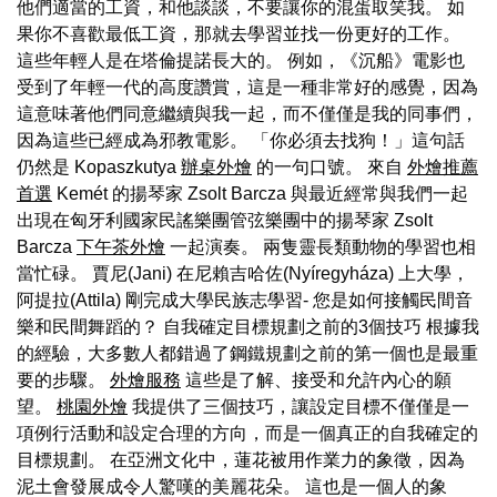
他們適當的工資，和他談談，不要讓你的混蛋取笑我。 如
果你不喜歡最低工資，那就去學習並找一份更好的工作。
這些年輕人是在塔倫提諾長大的。 例如，《沉船》電影也
受到了年輕一代的高度讚賞，這是一種非常好的感覺，因為
這意味著他們同意繼續與我一起，而不僅僅是我的同事們，
因為這些已經成為邪教電影。 「你必須去找狗！」這句話
仍然是 Kopaszkutya
辦桌外燴
的一句口號。 來自
外燴推薦
首選
Kemét 的揚琴家 Zsolt Barcza 與最近經常與我們一起
出現在匈牙利國家民謠樂團管弦樂團中的揚琴家 Zsolt
Barcza
下午茶外燴
一起演奏。 兩隻靈長類動物的學習也相
當忙碌。 賈尼(Jani) 在尼賴吉哈佐(Nyíregyháza) 上大學，
阿提拉(Attila) 剛完成大學民族志學習- 您是如何接觸民間音
樂和民間舞蹈的？ 自我確定目標規劃之前的3個技巧 根據我
的經驗，大多數人都錯過了鋼鐵規劃之前的第一個也是最重
要的步驟。
外燴服務
這些是了解、接受和允許內心的願
望。
桃園外燴
我提供了三個技巧，讓設定目標不僅僅是一
項例行活動和設定合理的方向，而是一個真正的自我確定的
目標規劃。 在亞洲文化中，蓮花被用作業力的象徵，因為
泥土會發展成令人驚嘆的美麗花朵。 這也是一個人的象