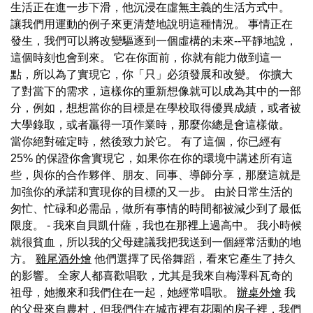
生活正在進一步下滑，他沉浸在虛無主義的生活方式中。
讓我們用運動的例子來更清楚地說明這種情況。 事情正在
發生，我們可以將改變驅逐到一個虛構的未來--平靜地說，
這個時刻也會到來。 它在你面前，你就有能力做到這一
點，所以為了實現它，你「只」必須發展和改變。 你擴大
了對當下的需求，這樣你的重新想像就可以成為其中的一部
分，例如，想想當你的目標是在學校取得優異成績，或者被
大學錄取，或者贏得一項作業時，那麼你總是會這樣做。
當你絕對確定時，然後致力於它。 有了這個，你已經有
25% 的保證你會實現它，如果你在你的環境中講述所有這
些，與你的合作夥伴、朋友、同事、導師分享，那麼這就是
加強你的承諾和實現你的目標的又一步。 由於日常生活的
匆忙、忙碌和必需品，做所有事情的時間都被減少到了最低
限度。 - 我來自貝凱什薩，我也在那裡上過高中。 我小時候
就很貧血，所以我的父母建議我把我送到一個經常活動的地
方。
雞尾酒外燴
他們選擇了民俗舞蹈，看來它產生了持久
的影響。 全家人都喜歡唱歌，尤其是我來自梅澤科瓦奇的
祖母，她搬來和我們住在一起，她經常唱歌。
辦桌外燴
我
的父母來自農村，但我們住在城市裡有花園的房子裡，我們