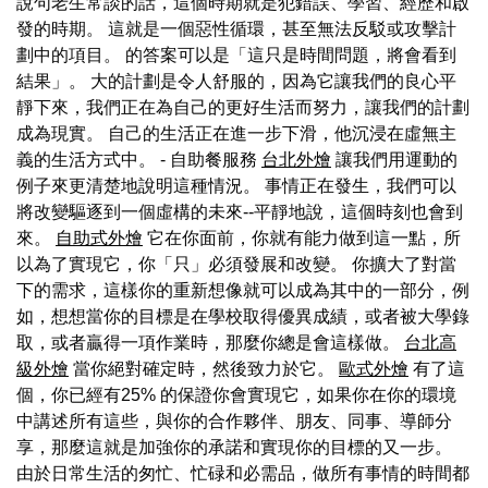
說句老生常談的話，這個時期就是犯錯誤、學習、經歷和啟
發的時期。 這就是一個惡性循環，甚至無法反駁或攻擊計
劃中的項目。 的答案可以是「這只是時間問題，將會看到
結果」。 大的計劃是令人舒服的，因為它讓我們的良心平
靜下來，我們正在為自己的更好生活而努力，讓我們的計劃
成為現實。 自己的生活正在進一步下滑，他沉浸在虛無主
義的生活方式中。 - 自助餐服務
台北外燴
讓我們用運動的
例子來更清楚地說明這種情況。 事情正在發生，我們可以
將改變驅逐到一個虛構的未來--平靜地說，這個時刻也會到
來。
自助式外燴
它在你面前，你就有能力做到這一點，所
以為了實現它，你「只」必須發展和改變。 你擴大了對當
下的需求，這樣你的重新想像就可以成為其中的一部分，例
如，想想當你的目標是在學校取得優異成績，或者被大學錄
取，或者贏得一項作業時，那麼你總是會這樣做。
台北高
級外燴
當你絕對確定時，然後致力於它。
歐式外燴
有了這
個，你已經有25% 的保證你會實現它，如果你在你的環境
中講述所有這些，與你的合作夥伴、朋友、同事、導師分
享，那麼這就是加強你的承諾和實現你的目標的又一步。
由於日常生活的匆忙、忙碌和必需品，做所有事情的時間都