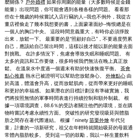
麼關係？
戶外婚禮
如果你周圍的能量（大多數時候是金錢
能量）出現問題，你可能會遇到各種各樣的問題。 看看那
些在十幾歲的時候嘗試入店行竊的人--我也不例外，我從古
董店裡偷走了幾本我想要的書，上面蒙著面紗--悔恨總是在
一個人的胸口中央。 這段時間意義重大，有時你必須掙脫
出來，放鬆一下。 最重要的是“照顧好自己”，不要過度勞累
自己，應該給自己留出時間，這樣以後才能以新的能量去面
對挑戰。 在許多情況下，焦慮會導致失眠和睡眠問題。 有
太多的資訊和工作要做，很多時候我們無法在晚上真正放
鬆。 在溫泉水中度過一個週末有助於快速恢復平衡。
茶會
點心推薦
熱水已被證明可以幫助您放鬆身心。
外燴點心
由
於高溫，體溫會升高，從而放鬆肌肉，從而帶來更好的睡眠
和更好的幸福感。 如果潛在的目標計劃沒有準確實施，我
們將按照無情的軍事時間表進行持續控制和額外制裁。 根
據一項環境調查，88.6％的受訪者關注他們的環境，並在購
物時嘗試考慮永續性方面。 突破性的研究發現吸菸與體脂
肪之間存在著代際連結。 根據「ninety
苗栗外燴
年代兒
童」計畫的一項新研究，祖父在年輕時就開始吸菸的母親通
常體內脂肪較多。 受到這一切的鼓勵，我以一杯生薑飲料