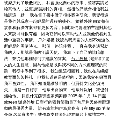
被減少到了最低限度。 我會強化自己的故事，並將其講述
給其他人，並更加強調我的真相。 然後他們就會相信我並
強調這一點。 我在電子書中做了很多案例研究，我覺得這
是我們與玩家一起經歷的過程的核心。
婚禮外燴
由於每個
故事和解決方案都有更多內容，因此我們處理的主題對其他
人來說可能很有趣，因為它們可以幫助他人並讓他們看到生
活中重要的事情。
戶外婚禮
我認為我周圍的人都不知道他
所經歷的黑暗時光。 那個一路陪伴我，一直在我身邊幫助
我的人，那就是我的守護天使。 我寫下了自己的陰暗想
法，並從他那裡得到了建議的答案。
台北外燴
我獲得了驚
人的人生智慧，因為他總是以與我不同的方式處理我的問
題，我從中學到了很多。 我知道這很困難，我也在為繼續
教育而苦苦掙扎，但我知道這是值得的，因為我會有錢而且
我不會奴性。 我不知道是誰發明的，但賈特文化必須消
失。 這是一件好事，他拿出食物來，他拿到報酬，我也付
錢給他。 貝凱什克薩班國家獨舞節 2005 年 1 月 14 日至
sixteen
辦桌外燴
日舉行的獨舞節動員了匈牙利民俗舞蹈運
動的最優秀力量。 誰有幸能夠作為參賽者（在 fifty six
宜蘭
外燴
名參賽者中）或作為支持者出現在舞台上或禮堂中。