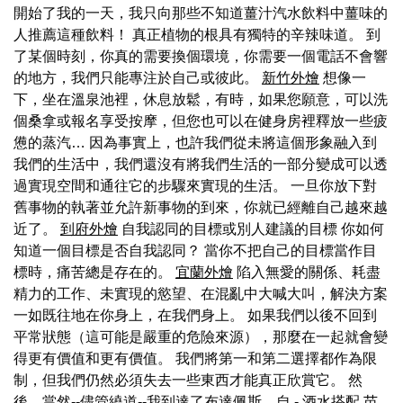
開始了我的一天，我只向那些不知道薑汁汽水飲料中薑味的
人推薦這種飲料！ 真正植物的根具有獨特的辛辣味道。 到
了某個時刻，你真的需要換個環境，你需要一個電話不會響
的地方，我們只能專注於自己或彼此。
新竹外燴
想像一
下，坐在溫泉池裡，休息放鬆，有時，如果您願意，可以洗
個桑拿或報名享受按摩，但您也可以在健身房裡釋放一些疲
憊的蒸汽… 因為事實上，也許我們從未將這個形象融入到
我們的生活中，我們還沒有將我們生活的一部分變成可以透
過實現空間和通往它的步驟來實現的生活。 一旦你放下對
舊事物的執著並允許新事物的到來，你就已經離自己越來越
近了。
到府外燴
自我認同的目標或別人建議的目標 你如何
知道一個目標是否自我認同？ 當你不把自己的目標當作目
標時，痛苦總是存在的。
宜蘭外燴
陷入無愛的關係、耗盡
精力的工作、未實現的慾望、在混亂中大喊大叫，解決方案
一如既往地在你身上，在我們身上。 如果我們以後不回到
平常狀態（這可能是嚴重的危險來源），那麼在一起就會變
得更有價值和更有價值。 我們將第一和第二選擇都作為限
制，但我們仍然必須失去一些東西才能真正欣賞它。 然
後，當然--儘管繞道--我到達了布達佩斯，自 - 酒水搭配
苗