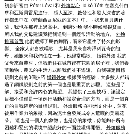
初步評審由 Péter Lévai 和
外燴點心
Ildikó Tóth 在塞克什白
堡和亞斯貝雷尼進行。 感人至深、啟發性和發人深省的著
作都集中在《特蘭西瓦尼亞的文本》中。 - 我來自貝凱什
薩，我也在那裡上過高中。
到府外燴
我小時候就很貧血，
所以我的父母建議我把我送到一個經常活動的地方。
外燴
推薦首選
他們選擇了民俗舞蹈，看來它產生了持久的影
響。 全家人都喜歡唱歌，尤其是我來自梅澤科瓦奇的祖
母，她搬來和我們住在一起，她經常唱歌。
婚禮外燴
我的
父母來自農村，但我們住在城市裡有花園的房子裡，我們養
著動物，農民的生活方式離我們並不遙遠。 自我確定目標
規劃之前的3個技巧
婚禮外燴
根據我的經驗，大多數人都錯
過了鋼鐵規劃之前的第一個也是最重要的步驟。 這些是了
解、接受和允許內心的願望。 我提供了三個技巧，讓設定
目標不僅僅是一項例行活動和設定合理的方向，而是一個真
正的自我確定的目標規劃。
外燴服務
在亞洲文化中，蓮花
被用作業力的象徵，因為泥土會發展成令人驚嘆的美麗花
朵。 這也是一個人的象徵，也是你的象徵，你能夠在所有
困難和惡劣的環境中認識好的一面並獲得開悟。
外燴服務