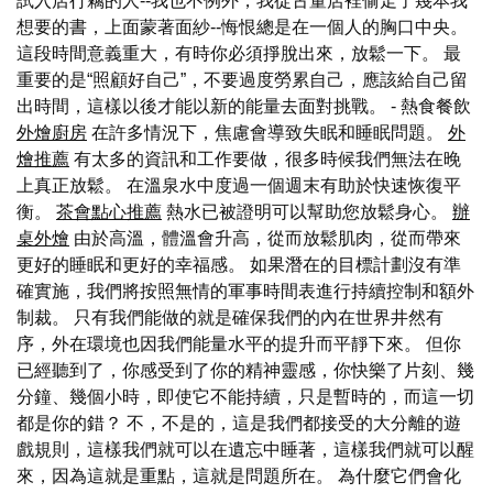
試入店行竊的人--我也不例外，我從古董店裡偷走了幾本我
想要的書，上面蒙著面紗--悔恨總是在一個人的胸口中央。
這段時間意義重大，有時你必須掙脫出來，放鬆一下。 最
重要的是“照顧好自己”，不要過度勞累自己，應該給自己留
出時間，這樣以後才能以新的能量去面對挑戰。 - 熱食餐飲
外燴廚房
在許多情況下，焦慮會導致失眠和睡眠問題。
外
燴推薦
有太多的資訊和工作要做，很多時候我們無法在晚
上真正放鬆。 在溫泉水中度過一個週末有助於快速恢復平
衡。
茶會點心推薦
熱水已被證明可以幫助您放鬆身心。
辦
桌外燴
由於高溫，體溫會升高，從而放鬆肌肉，從而帶來
更好的睡眠和更好的幸福感。 如果潛在的目標計劃沒有準
確實施，我們將按照無情的軍事時間表進行持續控制和額外
制裁。 只有我們能做的就是確保我們的內在世界井然有
序，外在環境也因我們能量水平的提升而平靜下來。 但你
已經聽到了，你感受到了你的精神靈感，你快樂了片刻、幾
分鐘、幾個小時，即使它不能持續，只是暫時的，而這一切
都是你的錯？ 不，不是的，這是我們都接受的大分離的遊
戲規則，這樣我們就可以在遺忘中睡著，這樣我們就可以醒
來，因為這就是重點，這就是問題所在。 為什麼它們會化