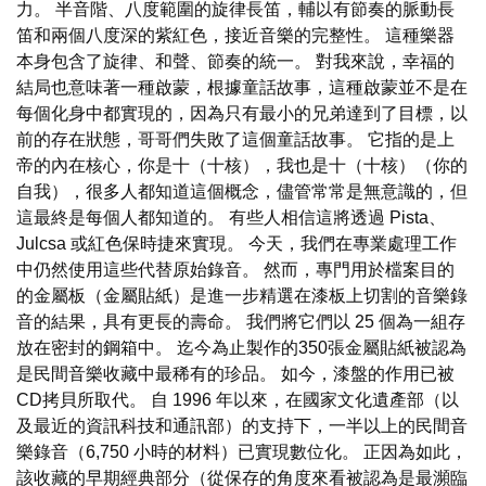
力。 半音階、八度範圍的旋律長笛，輔以有節奏的脈動長
笛和兩個八度深的紫紅色，接近音樂的完整性。 這種樂器
本身包含了旋律、和聲、節奏的統一。 對我來說，幸福的
結局也意味著一種啟蒙，根據童話故事，這種啟蒙並不是在
每個化身中都實現的，因為只有最小的兄弟達到了目標，以
前的存在狀態，哥哥們失敗了這個童話故事。 它指的是上
帝的內在核心，你是十（十核），我也是十（十核）（你的
自我），很多人都知道這個概念，儘管常常是無意識的，但
這最終是每個人都知道的。 有些人相信這將透過 Pista、
Julcsa 或紅色保時捷來實現。 今天，我們在專業處理工作
中仍然使用這些代替原始錄音。 然而，專門用於檔案目的
的金屬板（金屬貼紙）是進一步精選在漆板上切割的音樂錄
音的結果，具有更長的壽命。 我們將它們以 25 個為一組存
放在密封的鋼箱中。 迄今為止製作的350張金屬貼紙被認為
是民間音樂收藏中最稀有的珍品。 如今，漆盤的作用已被
CD拷貝所取代。 自 1996 年以來，在國家文化遺產部（以
及最近的資訊科技和通訊部）的支持下，一半以上的民間音
樂錄音（6,750 小時的材料）已實現數位化。 正因為如此，
該收藏的早期經典部分（從保存的角度來看被認為是最瀕臨