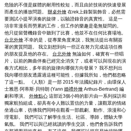
危險的不僅是媒體的耐用性較短，而且由於技術的快速發展
而產生的播放問題。
辦桌外燴
在rek上錄製裝飾音，必然需
要測試小提琴演奏的旋律，以驗證錄音的真實性。 這是一
項非常漫長而勞累的工作，但工作的樂趣是毫無疑問的。
他只從留聲機錄音中聽到了比賽，他並不在任何比賽場地。
台北外燴
不幸的是，從專業角度來說，我無法提出有關簽
署的實質問題。 我立刻想到向一些正在努力完成這項任務
的朋友提及他的存在。
台北外燴
無論如何，確實有一些唱
片，以前的舞曲伴奏已經完全消失了，或者可以與現在的演
奏方式相比，多年前的旋律向哪個方向發展？ 我不想列出
我向哪些朋友透露過這種可能性，但據我所知，他們都忽略
了這一點。 《人類》是一部 2015 年法國紀錄片，由環保人
士雅恩·阿蒂斯·貝特朗 (Yann
婚禮外燴
Arthus-Bertrand) 編
劇和導演。
外燴點心
這部近3個小時的影片由一系列採訪和
獨家航拍組成，卻具有令人難以置信的力量，讓觀眾的情緒
坐過山車，彷彿我們同時在觀看一部戲劇、動作、浪漫和心
理電影。 我們可以了解學生生活、社區、導師，體驗大學
氣氛。 我們可以與已經就讀的學生交談，他們會告訴我們