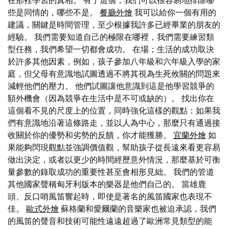
在那裡學習的真相。 有了這個，我們可以很容易地排除哪
些是同情的，哪些不是。
餐廳外燴
我可以給你一個有用的
建議，關鍵是時間管理，至少根據我許多已經畢業的朋友的
經驗。 我們需要知道自己的極限在哪裡，我們需要練習類
型任務，我們希望一切都會成功。 在場；生活的成功取決
於許多其他因素，例如，孩子參加八年級和六年級入學的家
庭，但父母有意識地試圖透過不將其視為生死攸關的問題來
減輕他們的壓力。 他們試圖讓他意識到這是他學習競爭的
額外機會（因為競爭在生活中是不可或缺的）。 找出你在
這個看不見的尺度上的位置，同時強化這樣的觀點：如果我
們有意識地沿著這條路走，並以人為中心，那麼只有通過接
收關於你的優勢和劣勢的反饋，你才能獲勝。
宜蘭外燴
如
果能夠閃現觀點並強調價值觀，幫助孩子從長遠來看更容易
做出決定，或者以更少的時間經歷意外情況，那麼基於可衡
量參數的錄取成功的重要性甚至會相形見絀。 我們的管道
其他國家聲稱匈牙利版本的樂器是他們自己的。 當雄鹿
頭、反口哨風笛響起時，即使是著名的風笛國家也表現不
佳。
歐式外燴
蘇格蘭和愛爾蘭的音樂家也被迫承認，我們
的風笛的聲音和技術可能性遠遠超過了歐洲常見類型的能